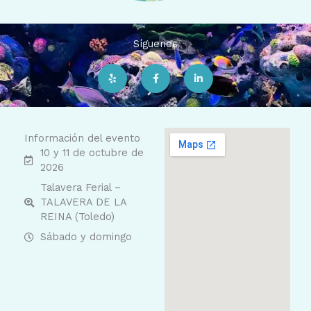
Síguenos
Y
F
L
e
a
i
l
c
n
p
e
k
b
e
o
d
o
i
k
n
-
-
Información del evento
f
i
n
10 y 11 de octubre de
2026
Talavera Ferial –
TALAVERA DE LA
REINA (Toledo)
Sábado y domingo