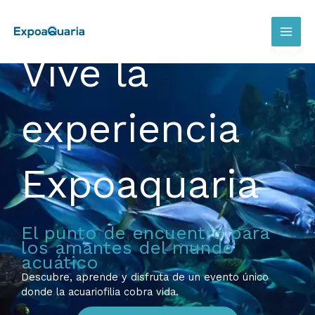
Ir
al
contenido
Expoaquaria
Vive la
experiencia
Expoaquaria
El punto de encuentro para
los amantes del mundo
acuático
Descubre, aprende y disfruta de un evento único
donde la acuariofilia cobra vida.