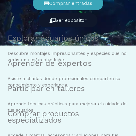
Comprar entradas
Ser expositor
Explorar acuarios únicos
Descubre montajes impresionantes y especies que no
verás en ningún otro lugar.
Aprender de expertos
Asiste a charlas donde profesionales comparten su
conocimiento y experiencia.
Participar en talleres
Aprende técnicas prácticas para mejorar el cuidado de
tus acuarios.
Comprar productos
especializados
Accede a marcas, accesorios y soluciones para tus