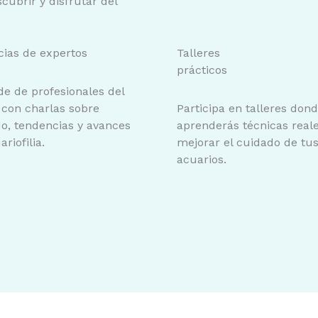
ubrir y disfrutar del
ias de expertos
Talleres
prácticos
e de profesionales del
 con charlas sobre
Participa en talleres don
o, tendencias y avances
aprenderás técnicas real
riofilia.
mejorar el cuidado de tu
acuarios.