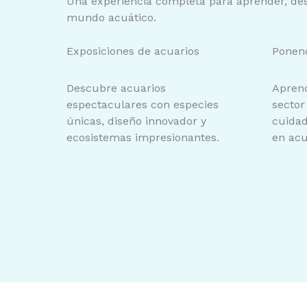
Una experiencia completa para aprender, desc
mundo acuático.
Exposiciones de acuarios
Ponenc
Descubre acuarios
Aprend
espectaculares con especies
sector
únicas, diseño innovador y
cuidad
ecosistemas impresionantes.
en acua