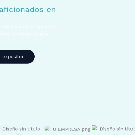
aficionados en
endas y apasionados del
nder y crecer juntos.
r expositor