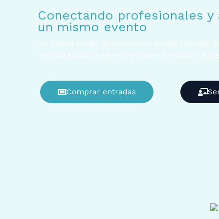
Conectando profesionales y 
un mismo evento
Un nuevo punto de encuentro donde marcas, ti
mundo acuático se reúnen para descubrir, apre
Comprar entradas
Se