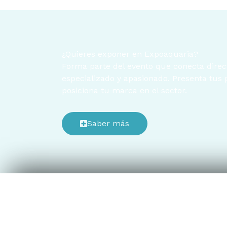
¿Quieres exponer en Expoaquaria?
Forma parte del evento que conecta dire
especializado y apasionado. Presenta tus 
posiciona tu marca en el sector.
Saber más