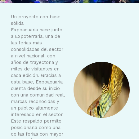
o
g
o
r
k
a
-
m
Un proyecto con base
f
sólida
Expoaquaria nace junto
a Expoterraria, una de
las ferias más
consolidadas del sector
a nivel nacional, con
años de trayectoria y
miles de visitantes en
cada edición. Gracias a
esta base, Expoaquaria
cuenta desde su inicio
con una comunidad real,
marcas reconocidas y
un público altamente
interesado en el sector.
Este respaldo permite
posicionarla como una
de las ferias con mayor