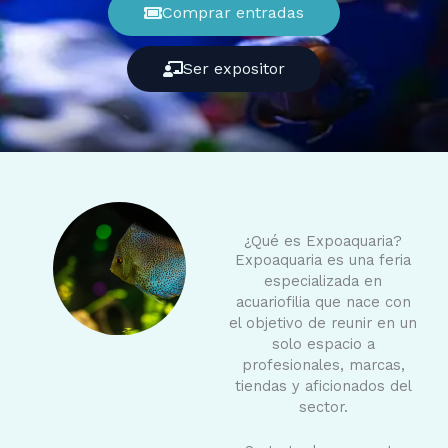
Comprar entradas
Ser expositor
¿Qué es Expoaquaria?
Expoaquaria es una feria
especializada en
acuariofilia que nace con
el objetivo de reunir en un
solo espacio a
profesionales, marcas,
tiendas y aficionados del
sector.