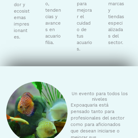
o,
para
marcas
dor y
tenden
mejora
y
ecosist
cias y
r el
tiendas
emas
avance
cuidad
especi
impres
s en
o de
alizada
ionant
acuario
tus
s del
es.
filia.
acuario
sector.
s.
Un evento para todos los
niveles
Expoaquaria está
pensado tanto para
profesionales del sector
como para aficionados
que desean iniciarse o
mejorar sus