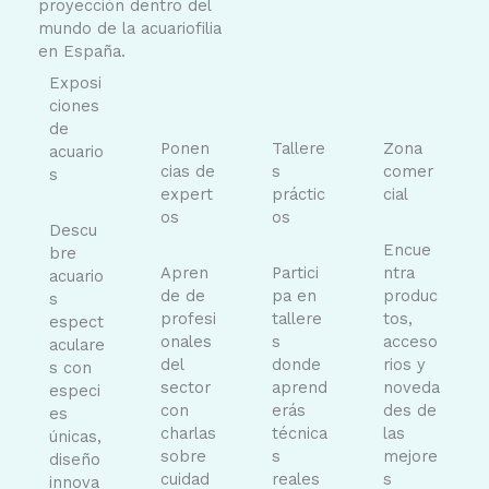
proyección dentro del
mundo de la acuariofilia
en España.
Exposi
ciones
de
Ponen
Tallere
Zona
acuario
cias de
s
comer
s
expert
práctic
cial
os
os
Descu
Encue
bre
Apren
Partici
ntra
acuario
de de
pa en
produc
s
profesi
tallere
tos,
espect
onales
s
acceso
aculare
del
donde
rios y
s con
sector
aprend
noveda
especi
con
erás
des de
es
charlas
técnica
las
únicas,
sobre
s
mejore
diseño
cuidad
reales
s
innova