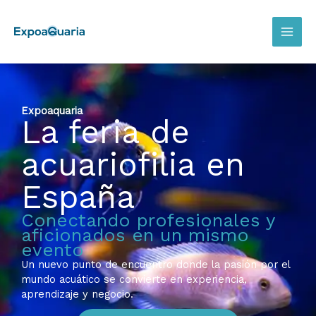
Ir
al
contenido
Expoaquaria
La feria de
acuariofilia en
España
Conectando profesionales y
aficionados en un mismo
evento
Un nuevo punto de encuentro donde la pasión por el
mundo acuático se convierte en experiencia,
aprendizaje y negocio.